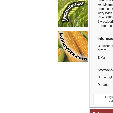
gruntow ro
kombikarmo
drobiu dla
wszystkich
Viber +380
Skype:Igor
Europart,ul
Informac
Ogłoszeni
przez:
E-Mail:
Szczegół
Numer ogło
Dodane:
Ogł
kat