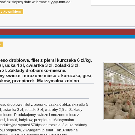
sać dzisiejszą datę w formacie yyyy-mm-dd:
e
eso drobiowe, filet z piersi kurczaka 6 zl/kg,
l, udka 4 zl, cwiartka 3 zl, zoladki 3 zl,
5 zl. Zaklady drobiarsko-miesne.
y swieze i mrozone mieso z kurczaka, gesi,
dykow, przepiorek. Maksymalna zdolno
eso drobiowe, filet z piersi kurczaka 6 zl/kg, skrzydla 5
l, cwiartka 3 zl, zoladki 3 zl, watroby 2,5 zl. Zaklady
-miesne. Produkujemy swieze i mrozone mieso z
gesi, kaczki, indykow, przepiorek. Maksymalna
rodukcyjna wynosi 570tys.ton rocznie. 3 duze zaklady
ju brojlerow, 2 wylegarni pisklat + ok.370tys.ha