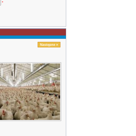
*
Następne »