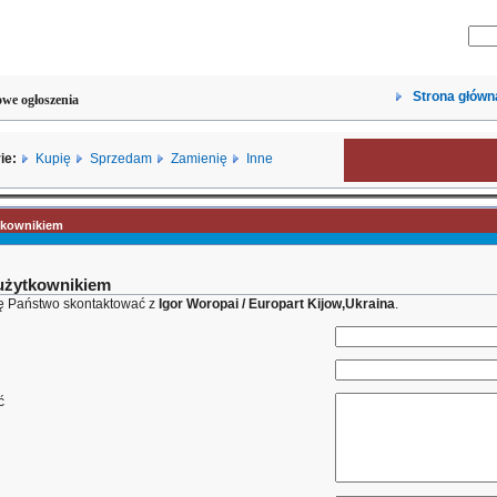
Strona główn
we ogłoszenia
ie:
Kupię
Sprzedam
Zamienię
Inne
tkownikiem
 użytkownikiem
ię Państwo skontaktować z
Igor Woropai / Europart Kijow,Ukraina
.
ć