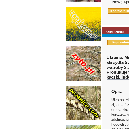
Proszę wpi
Ogłoszenie
« Poprzedni
Ukraina. Mi
skrzydla 5 z
watroby 2,
Produkujem
kaczki, in
Opis:
Ukraina. Mi
zl, udka 4 z
drobiarsko
kurczaka, 
zdolnosc p
hodowli ubo