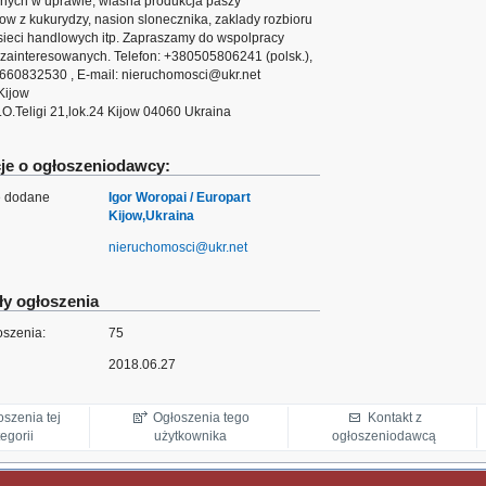
lnych w uprawie, wlasna produkcja paszy
w z kukurydzy, nasion slonecznika, zaklady rozbioru
 sieci handlowych itp. Zapraszamy do wspolpracy
 zainteresowanych. Telefon: +380505806241 (polsk.),
660832530 , E-mail: nieruchomosci@ukr.net
Kijow
.O.Teligi 21,lok.24 Kijow 04060 Ukraina
je o ogłoszeniodawcy:
e dodane
Igor Woropai / Europart
Kijow,Ukraina
nieruchomosci@ukr.net
y ogłoszenia
szenia:
75
2018.06.27
oszenia tej
Ogłoszenia tego
Kontakt z
egorii
użytkownika
ogłoszeniodawcą